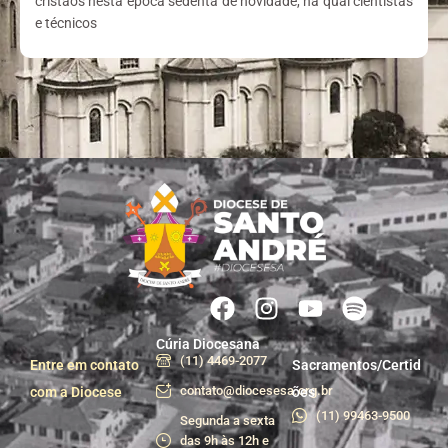
cristãos nesta época sedenta de novidade, na qual cientistas
e técnicos
Cúria Diocesana
(11) 4469-2077
Entre em contato
Sacramentos/Certid
contato@diocesesa.org.br
com a Diocese
ões
(11) 99463-9500
Segunda a sexta
das 9h às 12h e