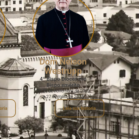
Dom Nel­son
Wes­trupp
4º Bispo Diocesano
Bispo emérito
De 29 de novembro de 2003
a 27 de maio de 2015
oria
Leia sua historia