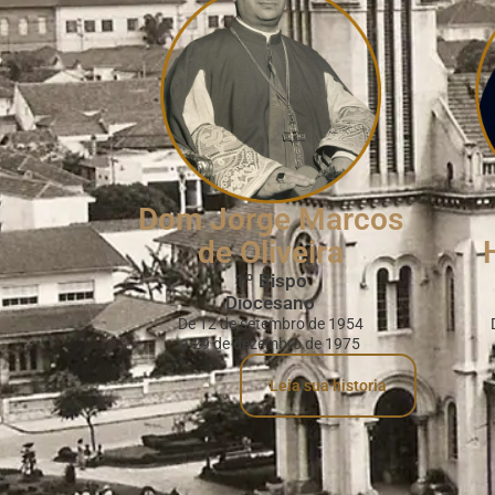
Dom Jorge Marcos
de Oliveira
1º Bispo
Diocesano
De 12 de setembro de 1954
a 29 de dezembro de 1975
Leia sua historia