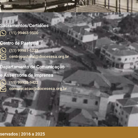
Sacramentos/Certidões
(11) 99463-9500
Centro de Pastoral
br
(11) 99981-1233
centropastoral@diocesesa.org.br
Departamento de Comunicação
e Assessoria de Imprensa
(11) 99928-9422
comunicacao@diocesesa.org.br
eservados | 2016 a 2025