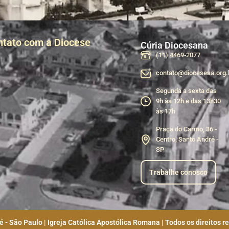
ntato com a Diocese
Cúria Diocesana
(11) 4469-2077
contato@diocesesa.org.
Segunda a sexta das
9h às 12h e das 13h30
às 17h
Praça do Carmo, 36 -
Centro, Santo André -
SP
Trabalhe conosco
 - São Paulo | Igreja Católica Apostólica Romana | Todos os direitos r