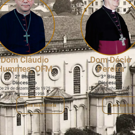
Dom Cláudio
Dom Décio
Hummes, OFM
Pereira
2º Bispo
3º Bispo
Diocesano
Diocesano
De 29 de dezembro de 1975
De 29 de junho de 1997
a 29 de maio de 1996
a 5 de fevereiro de 2003
Leia sua historia
Leia sua hist