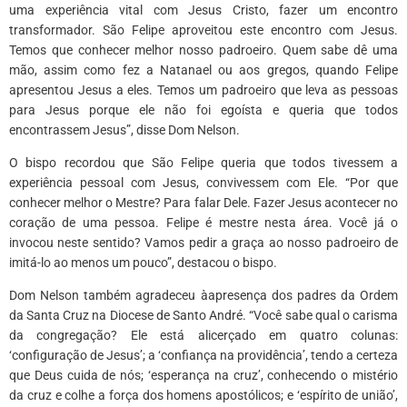
uma experiência vital com Jesus Cristo, fazer um encontro
transformador. São Felipe aproveitou este encontro com Jesus.
Temos que conhecer melhor nosso padroeiro. Quem sabe dê uma
mão, assim como fez a Natanael ou aos gregos, quando Felipe
apresentou Jesus a eles. Temos um padroeiro que leva as pessoas
para Jesus porque ele não foi egoísta e queria que todos
encontrassem Jesus”, disse Dom Nelson.
O bispo recordou que São Felipe queria que todos tivessem a
experiência pessoal com Jesus, convivessem com Ele. “Por que
conhecer melhor o Mestre? Para falar Dele. Fazer Jesus acontecer no
coração de uma pessoa. Felipe é mestre nesta área. Você já o
invocou neste sentido? Vamos pedir a graça ao nosso padroeiro de
imitá-lo ao menos um pouco”, destacou o bispo.
Dom Nelson também agradeceu àapresença dos padres da Ordem
da Santa Cruz na Diocese de Santo André. “Você sabe qual o carisma
da congregação? Ele está alicerçado em quatro colunas:
‘configuração de Jesus’; a ‘confiança na providência’, tendo a certeza
que Deus cuida de nós; ‘esperança na cruz’, conhecendo o mistério
da cruz e colhe a força dos homens apostólicos; e ‘espírito de união’,