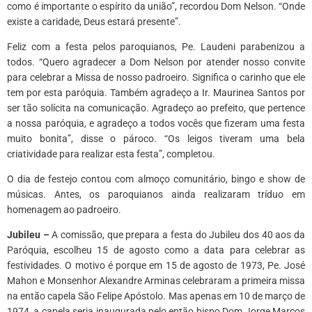
como é importante o espírito da união”, recordou Dom Nelson. “Onde
existe a caridade, Deus estará presente”.
Feliz com a festa pelos paroquianos, Pe. Laudeni parabenizou a
todos. “Quero agradecer a Dom Nelson por atender nosso convite
para celebrar a Missa de nosso padroeiro. Significa o carinho que ele
tem por esta paróquia. Também agradeço a Ir. Maurinea Santos por
ser tão solícita na comunicação. Agradeço ao prefeito, que pertence
a nossa paróquia, e agradeço a todos vocês que fizeram uma festa
muito bonita”, disse o pároco. “Os leigos tiveram uma bela
criatividade para realizar esta festa”, completou.
O dia de festejo contou com almoço comunitário, bingo e show de
músicas. Antes, os paroquianos ainda realizaram tríduo em
homenagem ao padroeiro.
Jubileu –
A comissão, que prepara a festa do Jubileu dos 40 aos da
Paróquia, escolheu 15 de agosto como a data para celebrar as
festividades. O motivo é porque em 15 de agosto de 1973, Pe. José
Mahon e Monsenhor Alexandre Arminas celebraram a primeira missa
na então capela São Felipe Apóstolo. Mas apenas em 10 de março de
1974, a capela seria inaugurada pelo então bispo Dom Jorge Marcos