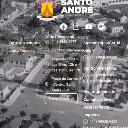
Cúria Diocesana
(11) 4469-2077
Entre em contato
Sacramentos/Certid
contato@diocesesa.org.br
com a Diocese
ões
(11) 99463-9500
Segunda a sexta
das 9h às 12h e
Centro de Pastoral
das 13h30 às 17h
(11) 99981-1233
Praça do Carmo, 36
centropastoral@dioces
- Centro, Santo
André - SP
Departamento de
Trabalhe conosco
Comunicação e
Assessoria de
Imprensa
(11) 99928-9422
comunicacao@diocese