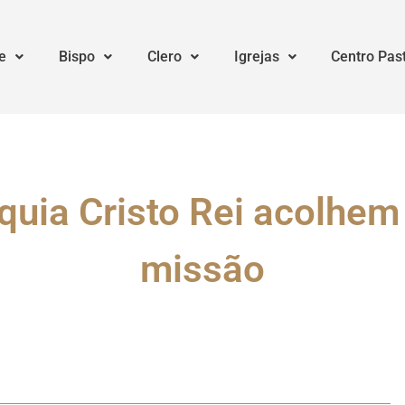
e
Bispo
Clero
Igrejas
Centro Pas
quia Cristo Rei acolhe
missão