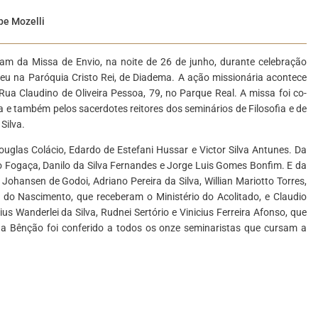
pe Mozelli
am da Missa de Envio, na noite de 26 de junho, durante celebração
ceu na Paróquia Cristo Rei, de Diadema. A ação missionária acontece
Rua Claudino de Oliveira Pessoa, 79, no Parque Real. A missa foi co-
a e também pelos sacerdotes reitores dos seminários de Filosofia e de
Silva.
uglas Colácio, Edardo de Estefani Hussar e Victor Silva Antunes. Da
o Fogaça, Danilo da Silva Fernandes e Jorge Luis Gomes Bonfim. E da
ohansen de Godoi, Adriano Pereira da Silva, Willian Mariotto Torres,
o Nascimento, que receberam o Ministério do Acolitado, e Claudio
s Wanderlei da Silva, Rudnei Sertório e Vinicius Ferreira Afonso, que
 da Bênção foi conferido a todos os onze seminaristas que cursam a