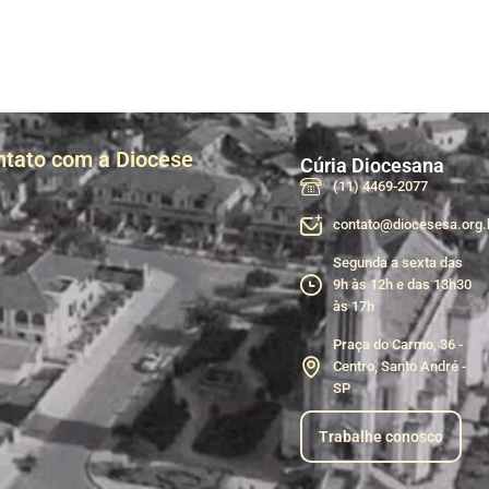
ntato com a Diocese
Cúria Diocesana
(11) 4469-2077
contato@diocesesa.org.
Segunda a sexta das
9h às 12h e das 13h30
às 17h
Praça do Carmo, 36 -
Centro, Santo André -
SP
Trabalhe conosco