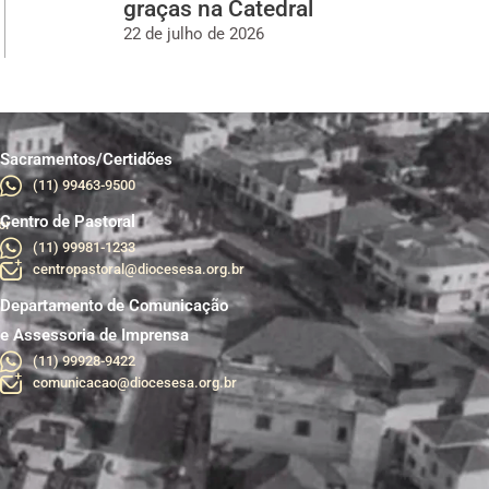
graças na Catedral
22 de julho de 2026
Sacramentos/Certidões
(11) 99463-9500
Centro de Pastoral
br
(11) 99981-1233
centropastoral@diocesesa.org.br
Departamento de Comunicação
e Assessoria de Imprensa
(11) 99928-9422
comunicacao@diocesesa.org.br