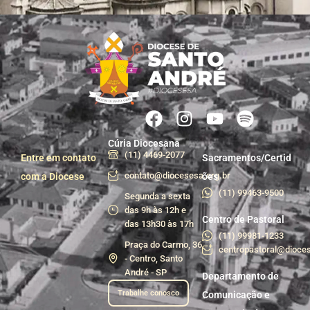
Cúria Diocesana
(11) 4469-2077
Entre em contato
Sacramentos/Certid
contato@diocesesa.org.br
com a Diocese
ões
(11) 99463-9500
Segunda a sexta
das 9h às 12h e
Centro de Pastoral
das 13h30 às 17h
(11) 99981-1233
Praça do Carmo, 36
centropastoral@dioces
- Centro, Santo
André - SP
Departamento de
Trabalhe conosco
Comunicação e