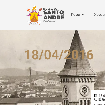
Papa
Dioces
18/04/2016
18 d
Cida