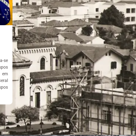
a-se
spos
s em
eral
spos