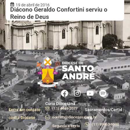
19 de abril de 2016
Diácono Geraldo Confortini serviu o
Reino de Deus
Cúria Diocesana
(11) 4469-2077
Entre em contato
Sacramentos/Certid
contato@diocesesa.org.br
com a Diocese
ões
(11) 99463-9500
Segunda a sexta