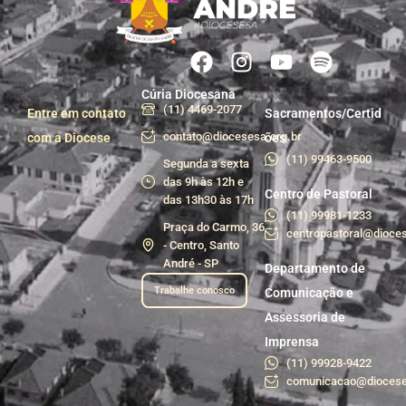
Cúria Diocesana
(11) 4469-2077
Entre em contato
Sacramentos/Certid
contato@diocesesa.org.br
com a Diocese
ões
(11) 99463-9500
Segunda a sexta
das 9h às 12h e
Centro de Pastoral
das 13h30 às 17h
(11) 99981-1233
Praça do Carmo, 36
centropastoral@dioces
- Centro, Santo
André - SP
Departamento de
Trabalhe conosco
Comunicação e
Assessoria de
Imprensa
(11) 99928-9422
comunicacao@diocese