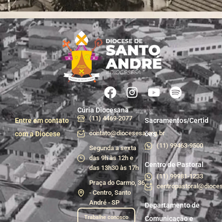
Cúria Diocesana
(11) 4469-2077
Entre em contato
Sacramentos/Certid
contato@diocesesa.org.br
com a Diocese
ões
(11) 99463-9500
Segunda a sexta
das 9h às 12h e
Centro de Pastoral
das 13h30 às 17h
(11) 99981-1233
Praça do Carmo, 36
centropastoral@dioces
- Centro, Santo
André - SP
Departamento de
Trabalhe conosco
Comunicação e