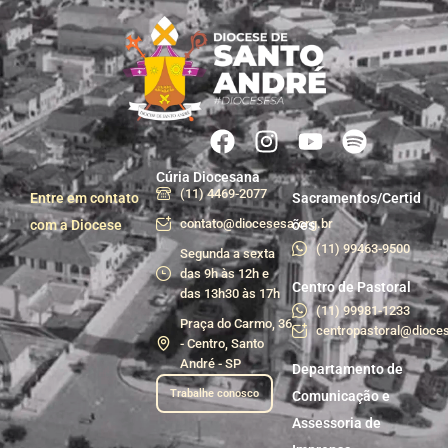
Cúria Diocesana
(11) 4469-2077
Entre em contato
Sacramentos/Certid
contato@diocesesa.org.br
com a Diocese
ões
(11) 99463-9500
Segunda a sexta
das 9h às 12h e
Centro de Pastoral
das 13h30 às 17h
(11) 99981-1233
Praça do Carmo, 36
centropastoral@dioces
- Centro, Santo
André - SP
Departamento de
Trabalhe conosco
Comunicação e
Assessoria de