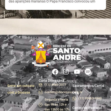
das aparições marianas O Papa Francisco convocou um
Cúria Diocesana
(11) 4469-2077
Entre em contato
Sacramentos/Certid
contato@diocesesa.org.br
com a Diocese
ões
(11) 99463-9500
Segunda a sexta
das 9h às 12h e
Centro de Pastoral
das 13h30 às 17h