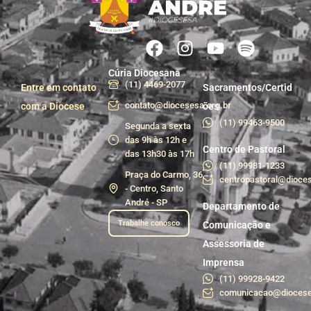
Cúria Diocesana
(11) 4469-2077
Entre em contato
Sacramentos/Certid
contato@diocesesa.org.br
com a Diocese
ões
(11) 99463-9500
Segunda a sexta
das 9h às 12h e
Centro de Pastoral
das 13h30 às 17h
(11) 99981-1233
Praça do Carmo, 36
centropastoral@dioces
- Centro, Santo
André - SP
Departamento de
Trabalhe conosco
Comunicação e
Assessoria de
Imprensa
(11) 99928-9422
comunicacao@diocese