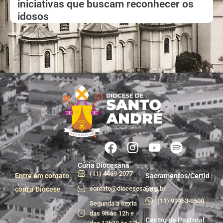
iniciativas que buscam reconhecer os
idosos
Cúria Diocesana
(11) 4469-2077
Entre em contato
Sacramentos/Certid
contato@diocesesa.org.br
com a Diocese
ões
(11) 99463-9500
Segunda a sexta
das 9h às 12h e
Centro de Pastoral