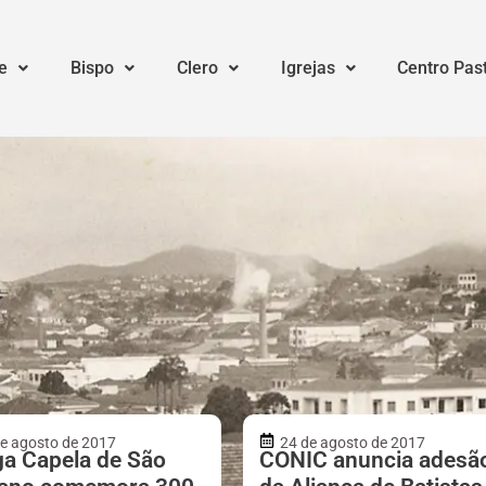
e
Bispo
Clero
Igrejas
Centro Pas
e agosto de 2017
24 de agosto de 2017
ga Capela de São
CONIC anuncia adesã