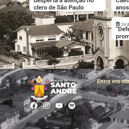
desperta a atenção no
Caet
clero de São Paulo
anos
24 d
“Def
prom
Entre em co