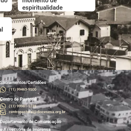
 do
momento de
espiritualidade
l
Sacramentos/Certidões
(11) 99463-9500
Centro de Pastoral
br
(11) 99981-1233
centropastoral@diocesesa.org.br
Departamento de Comunicação
e Assessoria de Imprensa