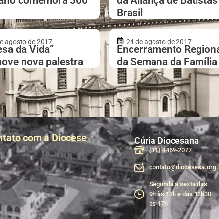
ano comemora 300
da Aliança de Batistas
Brasil
e agosto de 2017
24 de agosto de 2017
esa da Vida”
Encerramento Regiona
ove nova palestra
da Semana da Família
ntato com a Diocese
Cúria Diocesana
(11) 4469-2077
contato@diocesesa.org.
Segunda a sexta das
9h às 12h e das 13h30
às 17h