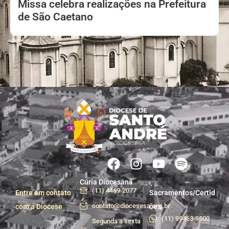
Missa celebra realizações na Prefeitura
de São Caetano
Cúria Diocesana
(11) 4469-2077
Entre em contato
Sacramentos/Certid
contato@diocesesa.org.br
com a Diocese
ões
(11) 99463-9500
Segunda a sexta