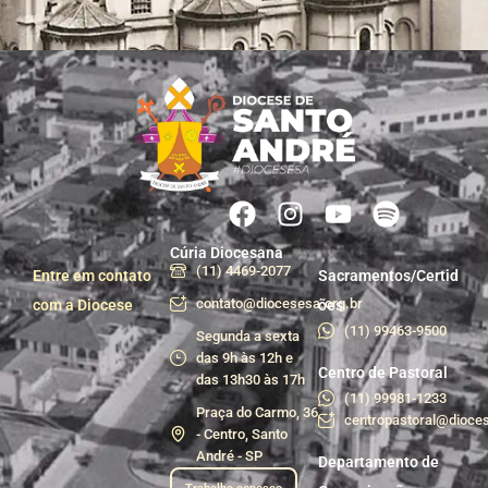
Cúria Diocesana
(11) 4469-2077
Entre em contato
Sacramentos/Certid
contato@diocesesa.org.br
com a Diocese
ões
(11) 99463-9500
Segunda a sexta
das 9h às 12h e
Centro de Pastoral
das 13h30 às 17h
(11) 99981-1233
Praça do Carmo, 36
centropastoral@dioces
- Centro, Santo
André - SP
Departamento de