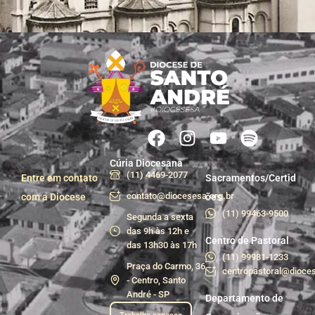
Cúria Diocesana
(11) 4469-2077
Entre em contato
Sacramentos/Certid
contato@diocesesa.org.br
com a Diocese
ões
(11) 99463-9500
Segunda a sexta
das 9h às 12h e
Centro de Pastoral
das 13h30 às 17h
(11) 99981-1233
Praça do Carmo, 36
centropastoral@dioces
- Centro, Santo
André - SP
Departamento de