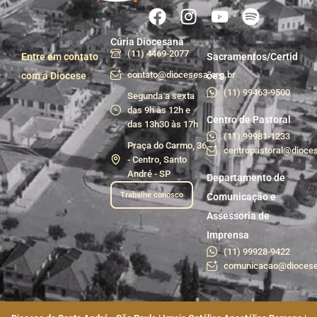
Cúria Diocesana
(11) 4469-2077
Entre em contato
Sacramentos/Certid
contato@diocesesa.org.br
com a Diocese
ões
(11) 99463-9500
Segunda a sexta
das 9h às 12h e
Centro de Pastoral
das 13h30 às 17h
(11) 99981-1233
Praça do Carmo, 36
centropastoral@dioces
- Centro, Santo
André - SP
Departamento de
Trabalhe conosco
Comunicação e
Assessoria de
Imprensa
(11) 99928-9422
comunicacao@diocese