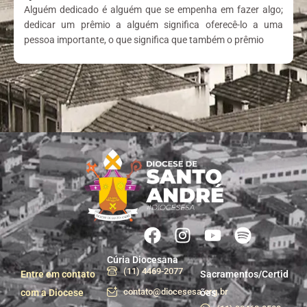
Alguém dedicado é alguém que se empenha em fazer algo;
dedicar um prêmio a alguém significa oferecê-lo a uma
pessoa importante, o que significa que também o prêmio
Cúria Diocesana
(11) 4469-2077
Entre em contato
Sacramentos/Certid
contato@diocesesa.org.br
com a Diocese
ões