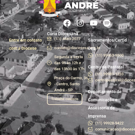
Cúria Diocesana
(11) 4469-2077
Entre em contato
Sacramentos/Certid
contato@diocesesa.org.br
com a Diocese
ões
(11) 99463-9500
Segunda a sexta
das 9h às 12h e
Centro de Pastoral
das 13h30 às 17h
(11) 99981-1233
Praça do Carmo, 36
centropastoral@dioces
- Centro, Santo
André - SP
Departamento de
Trabalhe conosco
Comunicação e
Assessoria de
Imprensa
(11) 99928-9422
comunicacao@diocese