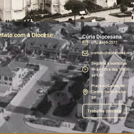
ntato com a Diocese
Cúria Diocesana
(11) 4469-2077
contato@diocesesa.org.
Segunda a sexta das
9h às 12h e das 13h30
às 17h
Praça do Carmo, 36 -
Centro, Santo André -
SP
Trabalhe conosco