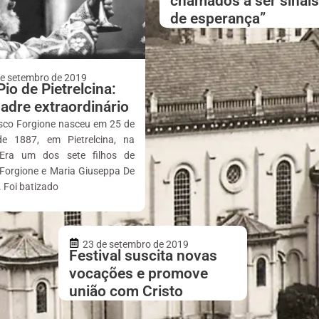
chamados a ser sinais
de esperança”
de setembro de 2019
io de Pietrelcina:
adre extraordinário
sco Forgione nasceu em 25 de
e 1887, em Pietrelcina, na
. Era um dos sete filhos de
 Forgione e Maria Giuseppa De
 Foi batizado
23 de setembro de 2019
Festival suscita novas
vocações e promove
união com Cristo