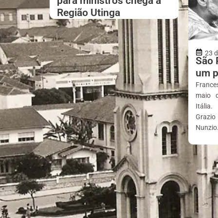
para ministros chega à
Região Utinga
23 
São P
um p
France
maio d
Itália
Grazio
Nunzio.