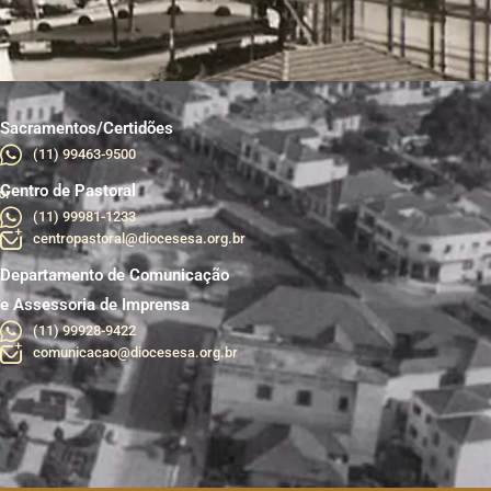
Sacramentos/Certidões
(11) 99463-9500
Centro de Pastoral
br
(11) 99981-1233
centropastoral@diocesesa.org.br
Departamento de Comunicação
e Assessoria de Imprensa
(11) 99928-9422
comunicacao@diocesesa.org.br