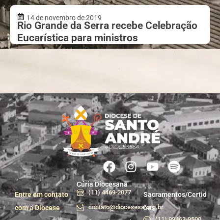
14 de novembro de 2019
Rio Grande da Serra recebe Celebração
Eucarística para ministros
Cúria Diocesana
(11) 4469-2077
Entre em contato
Sacramentos/Certid
contato@diocesesa.org.br
com a Diocese
ões
(11) 99463-9500