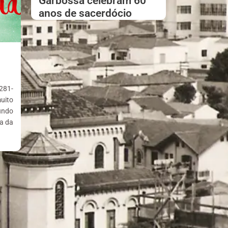
Garbossa celebram 60
anos de sacerdócio
281-
muito
undo
la da