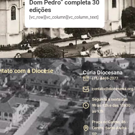
Dom Pedro” completa 30
edições
[vc_row][vc_column][vc_column_text]
ntato com a Diocese
Cúria Diocesana
(11) 4469-2077
contato@diocesesa.org.
Segunda a sexta das
9h às 12h e das 13h30
às 17h
Praça do Carmo, 36 -
Centro, Santo André -
SP