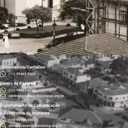
Sacramentos/Certidões
(11) 99463-9500
Centro de Pastoral
br
(11) 99981-1233
centropastoral@diocesesa.org.br
Departamento de Comunicação
e Assessoria de Imprensa
(11) 99928-9422
comunicacao@diocesesa.org.br