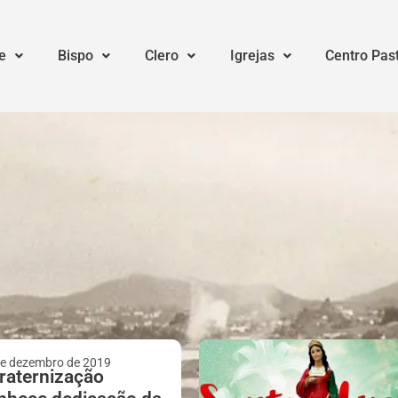
e
Bispo
Clero
Igrejas
Centro Pas
de dezembro de 2019
raternização