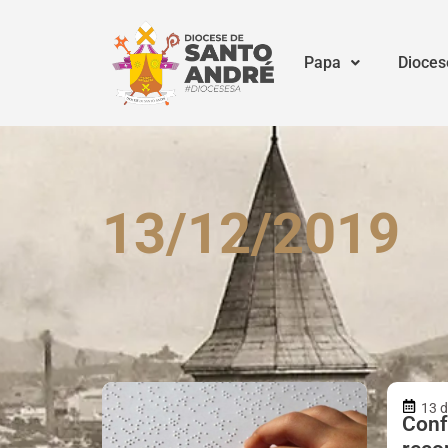
Papa
Dioces
13/12/2019
13 
Conf