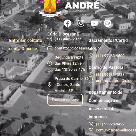
Cúria Diocesana
(11) 4469-2077
Entre em contato
Sacramentos/Certid
contato@diocesesa.org.br
com a Diocese
ões
(11) 99463-9500
Segunda a sexta
das 9h às 12h e
Centro de Pastoral
das 13h30 às 17h
(11) 99981-1233
Praça do Carmo, 36
centropastoral@dioces
- Centro, Santo
André - SP
Departamento de
Trabalhe conosco
Comunicação e
Assessoria de
Imprensa
(11) 99928-9422
comunicacao@diocese