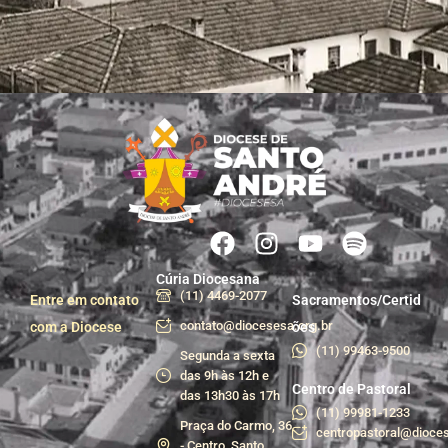
Cúria Diocesana
(11) 4469-2077
Entre em contato
Sacramentos/Certid
contato@diocesesa.org.br
com a Diocese
ões
(11) 99463-9500
Segunda a sexta
das 9h às 12h e
Centro de Pastoral
das 13h30 às 17h
(11) 99981-1233
Praça do Carmo, 36
centropastoral@dioces
- Centro, Santo