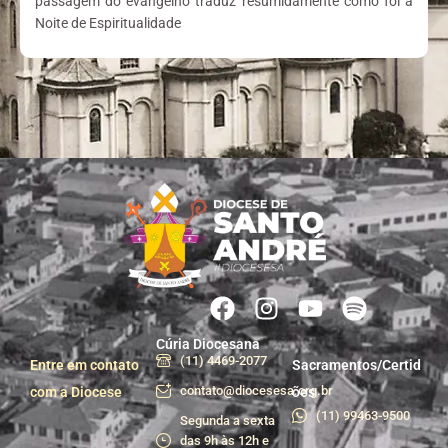
passagem do evangelho traduz resumidamente como foi a
Noite de Espiritualidade
Cúria Diocesana
(11) 4469-2077
Entre em contato
Sacramentos/Certid
contato@diocesesa.org.br
com a Diocese
ões
(11) 99463-9500
Segunda a sexta
das 9h às 12h e