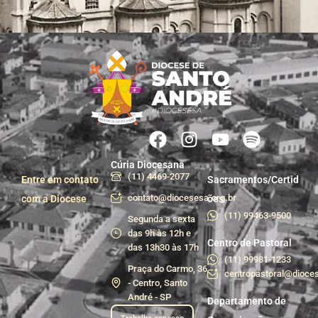
Cúria Diocesana
(11) 4469-2077
Entre em contato
Sacramentos/Certid
contato@diocesesa.org.br
com a Diocese
ões
(11) 99463-9500
Segunda a sexta
das 9h às 12h e
Centro de Pastoral
das 13h30 às 17h
(11) 99981-1233
Praça do Carmo, 36
centropastoral@dioces
- Centro, Santo
André - SP
Departamento de