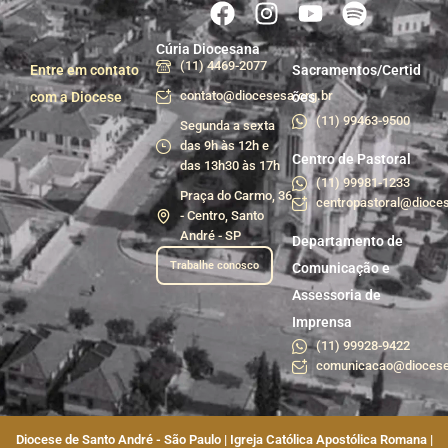
Cúria Diocesana
(11) 4469-2077
Entre em contato
Sacramentos/Certid
contato@diocesesa.org.br
com a Diocese
ões
(11) 99463-9500
Segunda a sexta
das 9h às 12h e
Centro de Pastoral
das 13h30 às 17h
(11) 99981-1233
Praça do Carmo, 36
centropastoral@dioces
- Centro, Santo
André - SP
Departamento de
Trabalhe conosco
Comunicação e
Assessoria de
Imprensa
(11) 99928-9422
comunicacao@diocese
Diocese de Santo André - São Paulo | Igreja Católica Apostólica Romana |