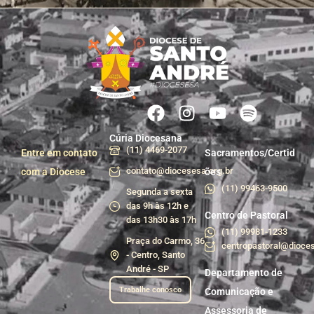
Cúria Diocesana
(11) 4469-2077
Entre em contato
Sacramentos/Certid
contato@diocesesa.org.br
com a Diocese
ões
(11) 99463-9500
Segunda a sexta
das 9h às 12h e
Centro de Pastoral
das 13h30 às 17h
(11) 99981-1233
Praça do Carmo, 36
centropastoral@dioces
- Centro, Santo
André - SP
Departamento de
Trabalhe conosco
Comunicação e
Assessoria de