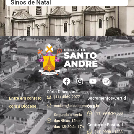
Sinos de Natal
Cúria Diocesana
(11) 4469-2077
Entre em contato
Sacramentos/Certid
contato@diocesesa.org.br
com a Diocese
ões
(11) 99463-9500
Segunda a sexta
das 9h às 12h e
Centro de Pastoral
das 13h30 às 17h
(11) 99981-1233