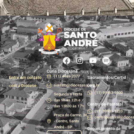
Cúria Diocesana
(11) 4469-2077
Entre em contato
Sacramentos/Certid
contato@diocesesa.org.br
com a Diocese
ões
(11) 99463-9500
Segunda a sexta
das 9h às 12h e
Centro de Pastoral
das 13h30 às 17h
(11) 99981-1233
Praça do Carmo, 36
centropastoral@dioces
- Centro, Santo
André - SP
Departamento de