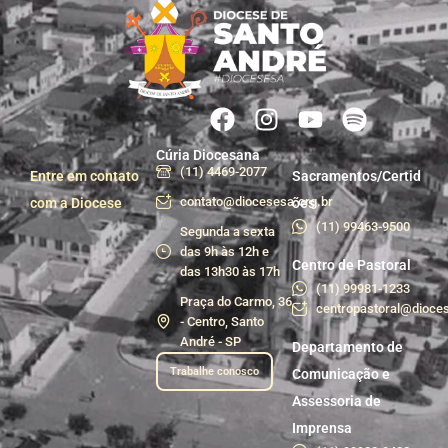
Cúria Diocesana
(11) 4469-2077
Entre em contato
Sacramentos/Certid
contato@diocesesa.org.br
com a Diocese
ões
(11) 99463-9500
Segunda a sexta
das 9h às 12h e
Centro de Pastoral
das 13h30 às 17h
(11) 99981-1233
Praça do Carmo, 36
centropastoral@dioces
- Centro, Santo
André - SP
Departamento de
Trabalhe conosco
Comunicação e
Assessoria de
Imprensa