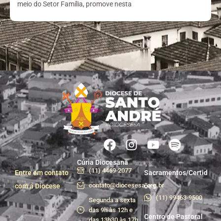
meio do Setor Família, promove nesta
Cúria Diocesana
(11) 4469-2077
Entre em contato
Sacramentos/Certid
contato@diocesesa.org.br
com a Diocese
ões
(11) 99463-9500
Segunda a sexta
das 9h às 12h e
Centro de Pastoral
das 13h30 às 17h