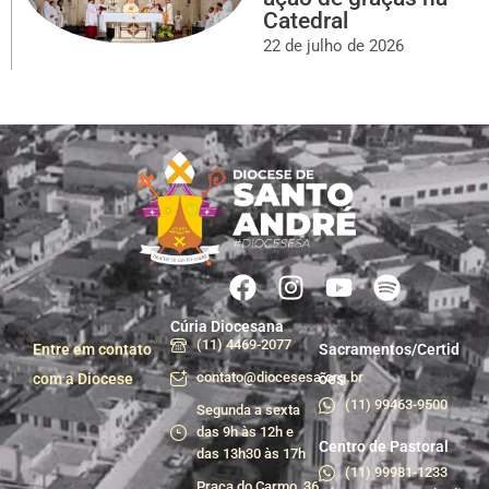
Catedral
22 de julho de 2026
Cúria Diocesana
(11) 4469-2077
Entre em contato
Sacramentos/Certid
contato@diocesesa.org.br
com a Diocese
ões
(11) 99463-9500
Segunda a sexta
das 9h às 12h e
Centro de Pastoral
das 13h30 às 17h
(11) 99981-1233
Praça do Carmo, 36