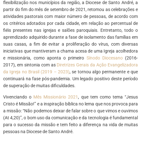
flexibilização nos municípios da região, a Diocese de Santo André, a
partir do fim do mês de setembro de 2021, retomou as celebrações e
atividades pastorais com maior número de pessoas, de acordo com
os critérios adotados por cada cidade, em relação ao percentual de
fiéis presentes nas igrejas e salões paroquiais. Entretanto, todo o
aprendizado adquirido durante a fase de isolamento das famílias em
suas casas, a fim de evitar a proliferação do vírus, com diversas
iniciativas que mantiveram a chama acesa de uma Igreja acolhedora
e missionária, como aponta o primeiro
Sínodo Diocesano
(2016-
2017), em sintonia com as
Diretrizes Gerais da Ação Evangelizadora
da Igreja no Brasil (2019 – 2023)
, se tornou algo permanente e que
continuará na fase pós-pandemia. Um legado positivo deste período
de superação de muitas dificuldades.
Vivenciando o
Mês Missionário 2021
, que tem como tema “Jesus
Cristo é Missão!” e a inspiração bíblica no lema que nos provoca para
a missão: “Não podemos deixar de falar sobre o que vimos e ouvimos
(At 4,20)”, o bom uso da comunicação e da tecnologia é fundamental
para o sucesso da missão e tem feito a diferença na vida de muitas
pessoas na Diocese de Santo André.