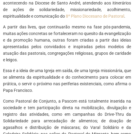
acontecendo na Diocese de Santo André, atendendo aos itinerários
de ações de solidariedade, missionariedade, acolhimento,
espiritualidade e comunicação do
8º Plano Diocesano de Pastoral
.
A partir das lives, que continuarão mesmo na fase pós-pandemia,
muitas ações concretas se fortaleceram no quesito da evangelização
e da promoção humana, outras foram criadas a partir das ideias
apresentadas pelos convidados e inspiradas pelos modelos de
atuação das pastorais, congregações religiosas, grupos de caridade
e leigos.
Essa é a ideia de uma Igreja em saída, de uma Igreja missionária, que
se alimenta da espiritualidade e do conhecimento para colocar em
prática, o servir o próximo nas periferias existenciais, como afirma o
Papa Francisco.
Como Pastoral de Conjunto, a Pascom está totalmente inserida na
sociedade e tem participação direta na mobilização, divulgação e
registro das atividades, como em campanhas do Drive-Thru da
Solidariedade para arrecadação de alimentos; de doação de
agasalhos e distribuição de máscaras; do Varal Solidário e da
Geladeira Solidária; nas ações da Pastoral do Migrante, bem como