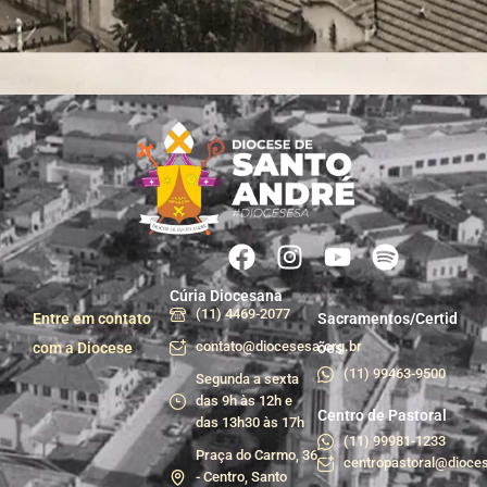
Cúria Diocesana
(11) 4469-2077
Entre em contato
Sacramentos/Certid
contato@diocesesa.org.br
com a Diocese
ões
(11) 99463-9500
Segunda a sexta
das 9h às 12h e
Centro de Pastoral
das 13h30 às 17h
(11) 99981-1233
Praça do Carmo, 36
centropastoral@dioces
- Centro, Santo