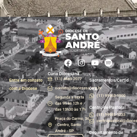
Cúria Diocesana
(11) 4469-2077
Entre em contato
Sacramentos/Certid
contato@diocesesa.org.br
com a Diocese
ões
(11) 99463-9500
Segunda a sexta
das 9h às 12h e
Centro de Pastoral
das 13h30 às 17h
(11) 99981-1233
Praça do Carmo, 36
centropastoral@dioces
- Centro, Santo
André - SP
Departamento de