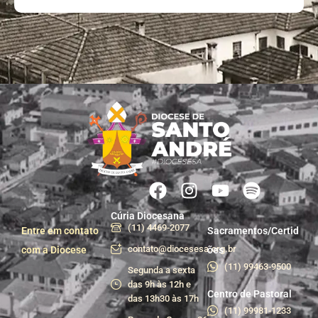
Cúria Diocesana
(11) 4469-2077
Entre em contato
Sacramentos/Certid
contato@diocesesa.org.br
com a Diocese
ões
(11) 99463-9500
Segunda a sexta
das 9h às 12h e
Centro de Pastoral
das 13h30 às 17h
(11) 99981-1233