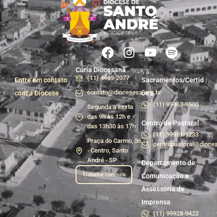
Cúria Diocesana
(11) 4469-2077
Entre em contato
Sacramentos/Certid
contato@diocesesa.org.br
com a Diocese
ões
(11) 99463-9500
Segunda a sexta
das 9h às 12h e
Centro de Pastoral
das 13h30 às 17h
(11) 99981-1233
Praça do Carmo, 36
centropastoral@dioces
- Centro, Santo
André - SP
Departamento de
Trabalhe conosco
Comunicação e
Assessoria de
Imprensa
(11) 99928-9422