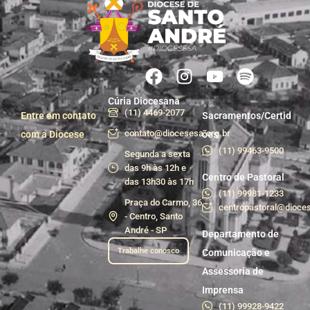
Cúria Diocesana
(11) 4469-2077
Entre em contato
Sacramentos/Certid
contato@diocesesa.org.br
com a Diocese
ões
(11) 99463-9500
Segunda a sexta
das 9h às 12h e
Centro de Pastoral
das 13h30 às 17h
(11) 99981-1233
Praça do Carmo, 36
centropastoral@dioces
- Centro, Santo
André - SP
Departamento de
Trabalhe conosco
Comunicação e
Assessoria de
Imprensa
(11) 99928-9422