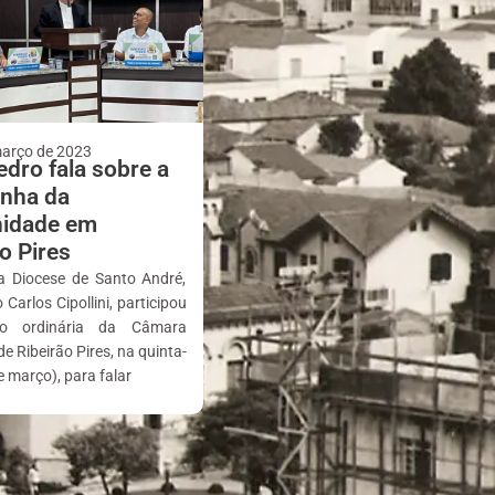
março de 2023
dro fala sobre a
nha da
nidade em
o Pires
a Diocese de Santo André,
Carlos Cipollini, participou
o ordinária da Câmara
e Ribeirão Pires, na quinta-
e março), para falar