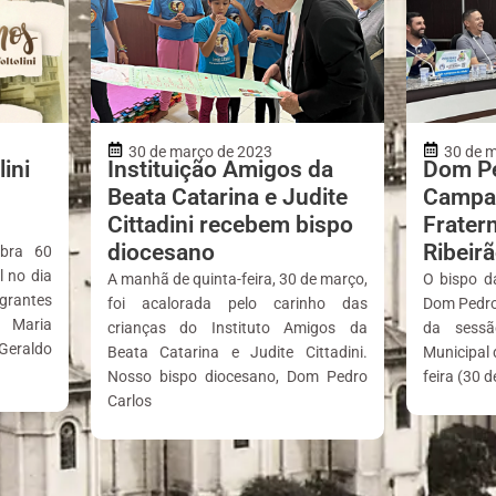
30 de março de 2023
30 de 
ini
Instituição Amigos da
Dom Pe
Beata Catarina e Judite
Campa
Cittadini recebem bispo
Frater
diocesano
Ribeirã
ebra 60
 no dia
A manhã de quinta-feira, 30 de março,
O bispo d
grantes
foi acalorada pelo carinho das
Dom Pedro 
e Maria
crianças do Instituto Amigos da
da sessã
Geraldo
Beata Catarina e Judite Cittadini.
Municipal d
Nosso bispo diocesano, Dom Pedro
feira (30 d
Carlos