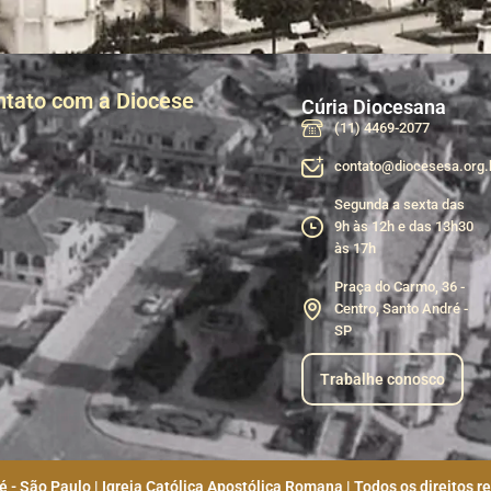
ntato com a Diocese
Cúria Diocesana
(11) 4469-2077
contato@diocesesa.org.
Segunda a sexta das
9h às 12h e das 13h30
às 17h
Praça do Carmo, 36 -
Centro, Santo André -
SP
Trabalhe conosco
 - São Paulo | Igreja Católica Apostólica Romana | Todos os direitos r