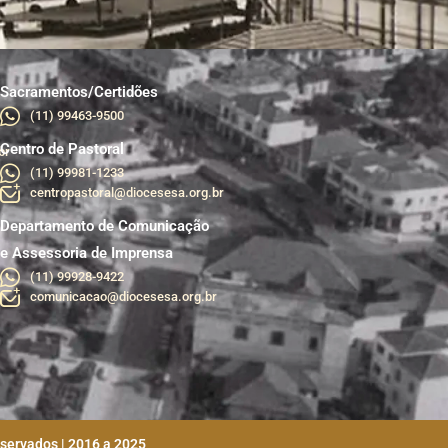
Sacramentos/Certidões
(11) 99463-9500
Centro de Pastoral
br
(11) 99981-1233
centropastoral@diocesesa.org.br
Departamento de Comunicação
e Assessoria de Imprensa
(11) 99928-9422
comunicacao@diocesesa.org.br
eservados | 2016 a 2025