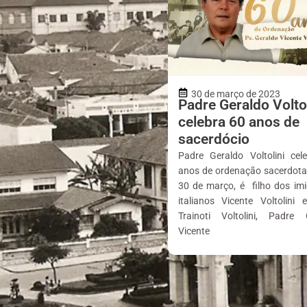
30 de março de 2023
Padre Geraldo Voltol
celebra 60 anos de
sacerdócio
Padre Geraldo Voltolini cel
anos de ordenação sacerdotal
30 de março, é filho dos imi
italianos Vicente Voltolini 
Trainoti Voltolini, Padre 
Vicente