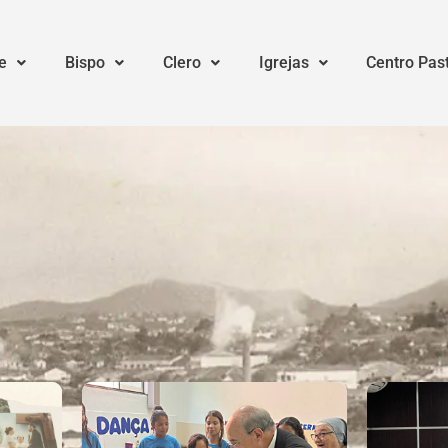
e
Bispo
Clero
Igrejas
Centro Pas