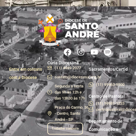
Cúria Diocesana
(11) 4469-2077
Entre em contato
Sacramentos/Certid
contato@diocesesa.org.br
com a Diocese
ões
(11) 99463-9500
Segunda a sexta
das 9h às 12h e
Centro de Pastoral
das 13h30 às 17h
(11) 99981-1233
Praça do Carmo, 36
centropastoral@dioces
- Centro, Santo
André - SP
Departamento de
Trabalhe conosco
Comunicação e