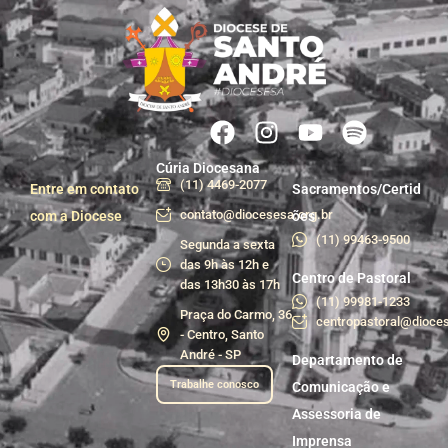
Cúria Diocesana
(11) 4469-2077
Entre em contato
Sacramentos/Certid
contato@diocesesa.org.br
com a Diocese
ões
(11) 99463-9500
Segunda a sexta
das 9h às 12h e
Centro de Pastoral
das 13h30 às 17h
(11) 99981-1233
Praça do Carmo, 36
centropastoral@dioces
- Centro, Santo
André - SP
Departamento de
Trabalhe conosco
Comunicação e
Assessoria de
Imprensa