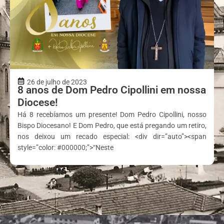
26 de julho de 2023
8 anos de Dom Pedro Cipollini em nossa
Diocese!
Há 8 recebíamos um presente! Dom Pedro Cipollini, nosso
Bispo Diocesano! E Dom Pedro, que está pregando um retiro,
nos deixou um recado especial: <div dir=”auto”><span
style=”color: #000000;”>“Neste