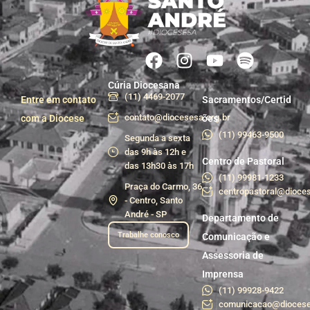
Cúria Diocesana
(11) 4469-2077
Entre em contato
Sacramentos/Certid
contato@diocesesa.org.br
com a Diocese
ões
(11) 99463-9500
Segunda a sexta
das 9h às 12h e
Centro de Pastoral
das 13h30 às 17h
(11) 99981-1233
Praça do Carmo, 36
centropastoral@dioces
- Centro, Santo
André - SP
Departamento de
Trabalhe conosco
Comunicação e
Assessoria de
Imprensa
(11) 99928-9422
comunicacao@diocese