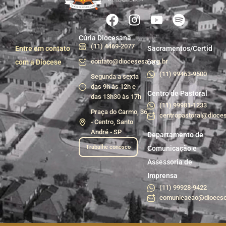
Cúria Diocesana
(11) 4469-2077
Entre em contato
Sacramentos/Certid
contato@diocesesa.org.br
com a Diocese
ões
(11) 99463-9500
Segunda a sexta
das 9h às 12h e
Centro de Pastoral
das 13h30 às 17h
(11) 99981-1233
Praça do Carmo, 36
centropastoral@dioces
- Centro, Santo
André - SP
Departamento de
Trabalhe conosco
Comunicação e
Assessoria de
Imprensa
(11) 99928-9422
comunicacao@diocese