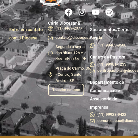
Cúria Diocesana
(11) 4469-2077
Entre em contato
Sacramentos/Certid
contato@diocesesa.org.br
com a Diocese
ões
(11) 99463-9500
Segunda a sexta
das 9h às 12h e
Centro de Pastoral
das 13h30 às 17h
(11) 99981-1233
Praça do Carmo, 36
centropastoral@dioces
- Centro, Santo
André - SP
Departamento de
Trabalhe conosco
Comunicação e
Assessoria de
Imprensa
(11) 99928-9422
comunicacao@diocese