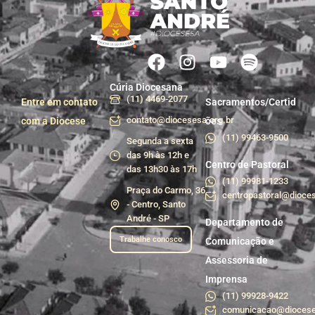
Cúria Diocesana
(11) 4469-2077
Entre em contato
Sacramentos/Certid
contato@diocesesa.org.br
com a Diocese
ões
(11) 99463-9500
Segunda a sexta
das 9h às 12h e
Centro de Pastoral
das 13h30 às 17h
(11) 99981-1233
Praça do Carmo, 36
centropastoral@dioces
- Centro, Santo
André - SP
Departamento de
Trabalhe conosco
Comunicação e
Assessoria de
Imprensa
(11) 99928-9422
comunicacao@diocese