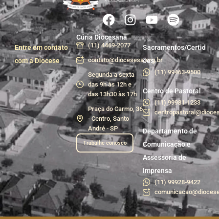
Cúria Diocesana
(11) 4469-2077
Entre em contato
Sacramentos/Certid
contato@diocesesa.org.br
com a Diocese
ões
(11) 99463-9500
Segunda a sexta
das 9h às 12h e
Centro de Pastoral
das 13h30 às 17h
(11) 99981-1233
Praça do Carmo, 36
centropastoral@dioces
- Centro, Santo
André - SP
Departamento de
Trabalhe conosco
Comunicação e
Assessoria de
Imprensa
(11) 99928-9422
comunicacao@diocese