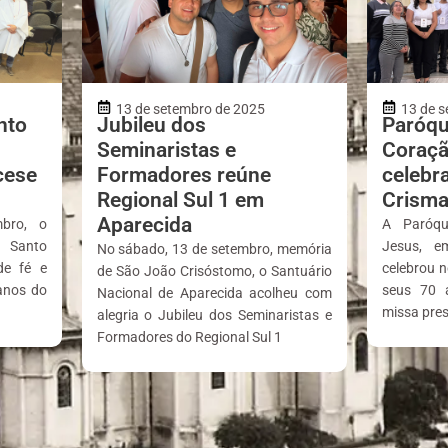
13 de setembro de 2025
13 de s
nto
Jubileu dos
Paróqu
Seminaristas e
Coraçã
cese
Formadores reúne
celebr
Regional Sul 1 em
Crisma
Aparecida
bro, o
A Paróqu
e Santo
Jesus, e
No sábado, 13 de setembro, memória
de fé e
celebrou 
de São João Crisóstomo, o Santuário
 anos do
seus 70 
Nacional de Aparecida acolheu com
missa pre
alegria o Jubileu dos Seminaristas e
Formadores do Regional Sul 1