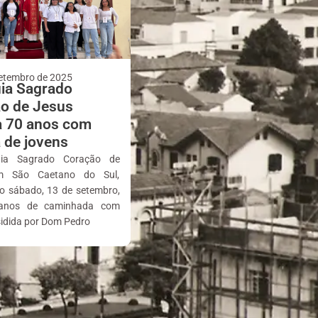
etembro de 2025
ia Sagrado
o de Jesus
a 70 anos com
 de jovens
ia Sagrado Coração de
m São Caetano do Sul,
no sábado, 13 de setembro,
anos de caminhada com
sidida por Dom Pedro