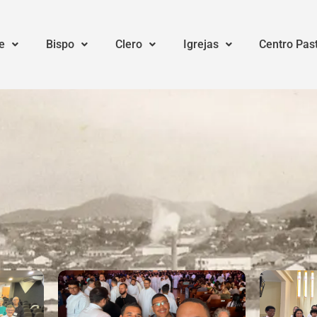
e
Bispo
Clero
Igrejas
Centro Pas