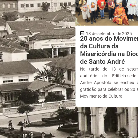
13 de setembro de 2025
20 anos do Movime
da Cultura da
Misericórdia na Dio
de Santo André
Na tarde de 13 de setem
auditório do Edifício-sed
André Apóstolo se encheu 
gratidão para celebrar os 20
Movimento da Cultura