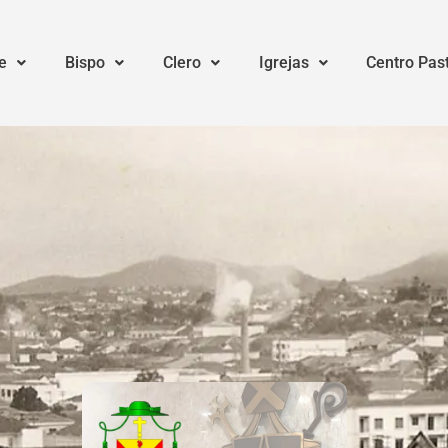
e
Bispo
Clero
Igrejas
Centro Pas