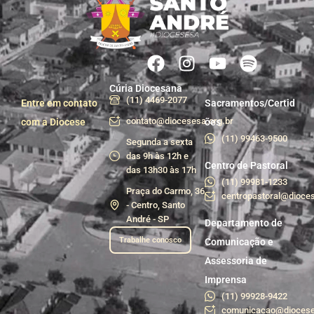
Cúria Diocesana
(11) 4469-2077
Entre em contato
Sacramentos/Certid
contato@diocesesa.org.br
com a Diocese
ões
(11) 99463-9500
Segunda a sexta
das 9h às 12h e
Centro de Pastoral
das 13h30 às 17h
(11) 99981-1233
Praça do Carmo, 36
centropastoral@dioces
- Centro, Santo
André - SP
Departamento de
Trabalhe conosco
Comunicação e
Assessoria de
Imprensa
(11) 99928-9422
comunicacao@diocese